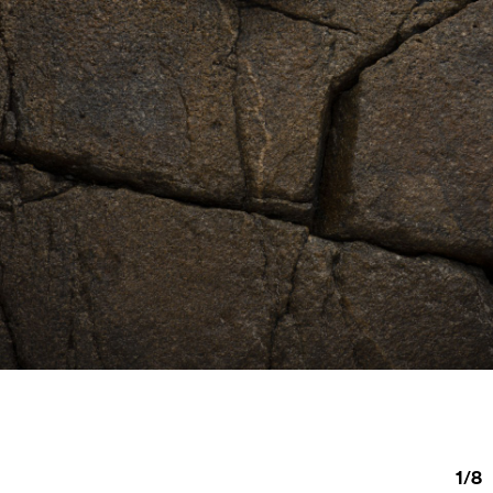
1
/
8