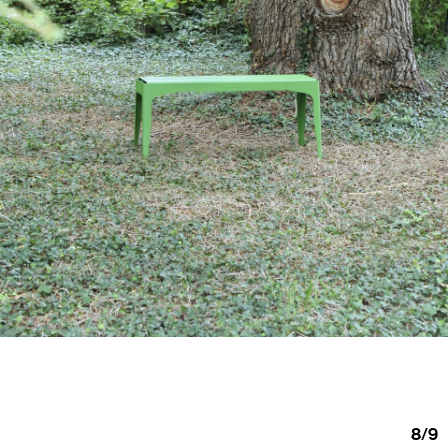
8
/
9