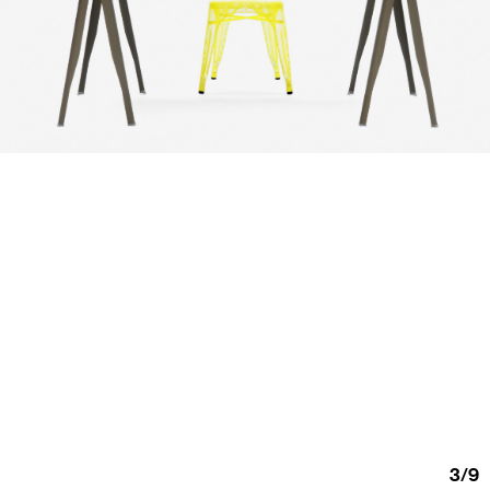
3
/
9