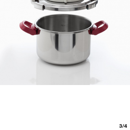
3
/
4