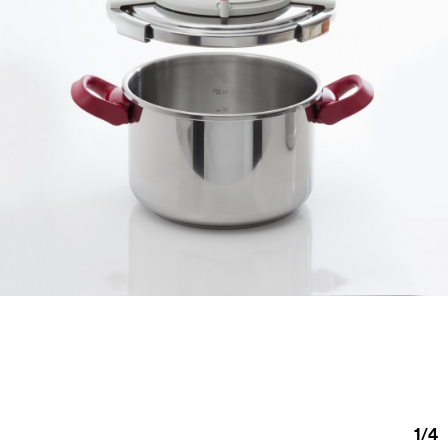
1
/
4